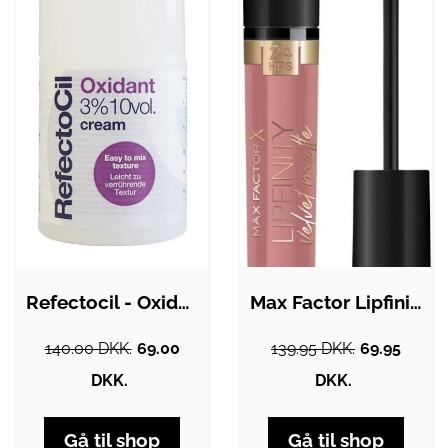
Refectocil - Oxidant Creme - 100 ml
Max Factor Lipfinity Velvet Matte…
140.00 DKK.
69.00
139.95 DKK.
69.95
DKK.
DKK.
Gå til shop
Gå til shop