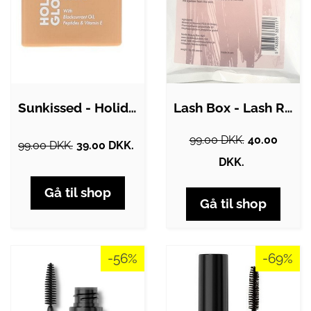
Sunkissed - Holiday Glow Instant Glow…
Lash Box - Lash Remover
99.00 DKK.
40.00
99.00 DKK.
39.00 DKK.
DKK.
Gå til shop
Gå til shop
-56%
-69%