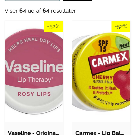
Viser
64
ud af
64
resultater
-52%
-52%
Vaseline - Original Lip Therapy Rose…
Carmex - Lip Balm Cherry Krukke - 7,5 g