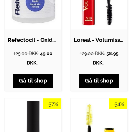
Refectocil - Oxidant Liquid Vol 10
Loreal - Volumissime Royale X10 Volumen…
125.00 DKK.
49.00
129.00 DKK.
58.95
DKK.
DKK.
Gå til shop
Gå til shop
-57%
-54%