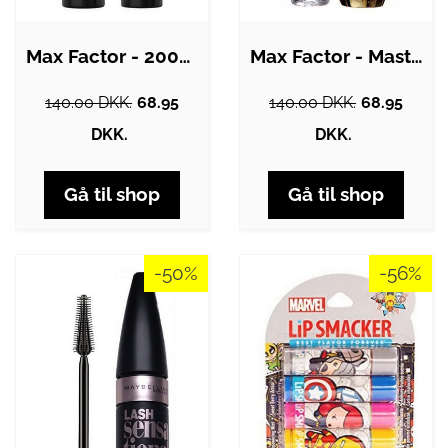
Max Factor - 2000 Calorie Dramatic…
Max Factor - Masterpiece High Definition…
140.00 DKK.
68.95
140.00 DKK.
68.95
DKK.
DKK.
Gå til shop
Gå til shop
-50%
-56%