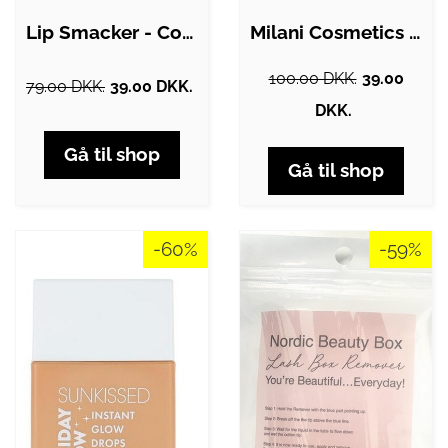
Lip Smacker - Coca Cola Bottle Lip Balm…
Milani Cosmetics - Keep it Clean -…
100.00 DKK.
39.00
79.00 DKK.
39.00 DKK.
DKK.
Gå til shop
Gå til shop
-60%
-59%