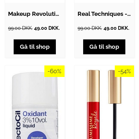
Makeup Revolution - Bright Light…
Real Techniques - Miracle Blotting…
99.00 DKK.
49.00 DKK.
99.00 DKK.
49.00 DKK.
Gå til shop
Gå til shop
-60%
-54%