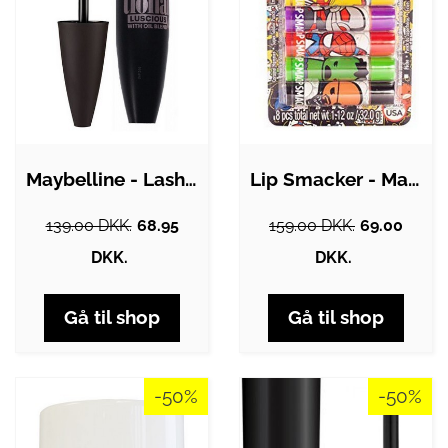
Maybelline - Lash Sensational Luscious…
Lip Smacker - Marvel Avenger Lip Balms…
139.00 DKK.
68.95
159.00 DKK.
69.00
DKK.
DKK.
Gå til shop
Gå til shop
-50%
-50%