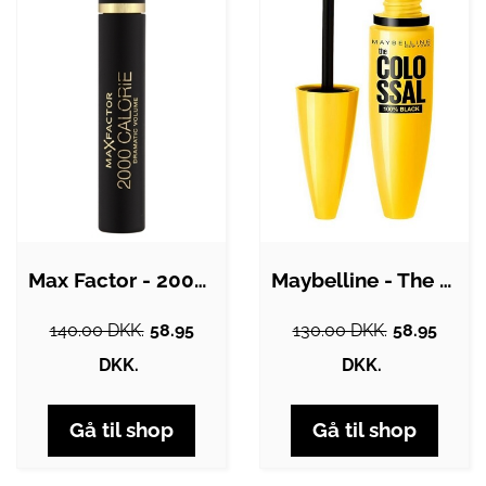
Max Factor - 2000 Calorie Dramatic…
Maybelline - The Colossal Volum' Express…
140.00 DKK.
58.95
130.00 DKK.
58.95
DKK.
DKK.
Gå til shop
Gå til shop