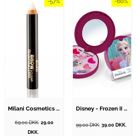
-57%
-60%
Milani Cosmetics - Brow Shaping Clear…
Disney - Frozen II Lip Gloss Palette
69.00 DKK.
29.00
99.00 DKK.
39.00 DKK.
DKK.