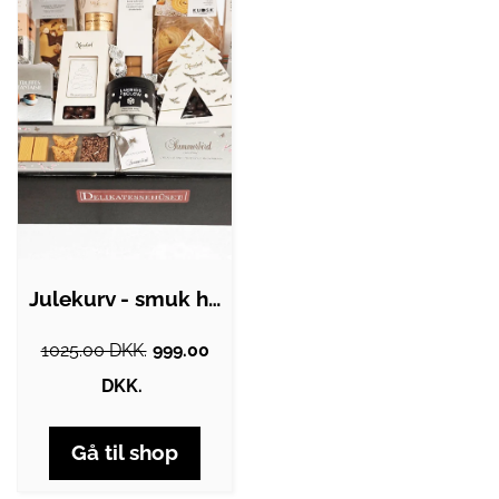
Julekurv - smuk hvid gavekurv med de…
1025.00 DKK.
999.00
DKK.
Gå til shop