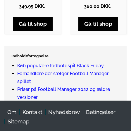
349.95 DKK.
360.00 DKK.
Gå til shop
Gå til shop
Indholdsfortegnelse
Køb populære fodboldspil Black Friday
Forhandlere der sælger Football Manager
spillet
Priser på Football Manager 2022 og ældre
versioner
Om
Kontakt
Nyhedsbrev
Betingelser
Sitemap